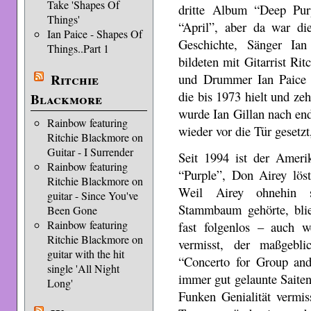
Take 'Shapes Of
dritte Album “Deep Pur
Things'
“April”, aber da war di
Ian Paice - Shapes Of
Geschichte, Sänger Ian
Things..Part 1
bildeten mit Gitarrist R
Ritchie
und Drummer Ian Paice d
die bis 1973 hielt und ze
Blackmore
wurde Ian Gillan nach en
Rainbow featuring
wieder vor die Tür gesetzt
Ritchie Blackmore on
Guitar - I Surrender
Seit 1994 ist der Ameri
Rainbow featuring
“Purple”, Don Airey lös
Ritchie Blackmore on
Weil Airey ohnehin s
guitar - Since You've
Stammbaum gehörte, blie
Been Gone
Rainbow featuring
fast folgenlos – auch
Ritchie Blackmore on
vermisst, der maßgebli
guitar with the hit
“Concerto for Group and
single 'All Night
immer gut gelaunte Saiten
Long'
Funken Genialität vermi