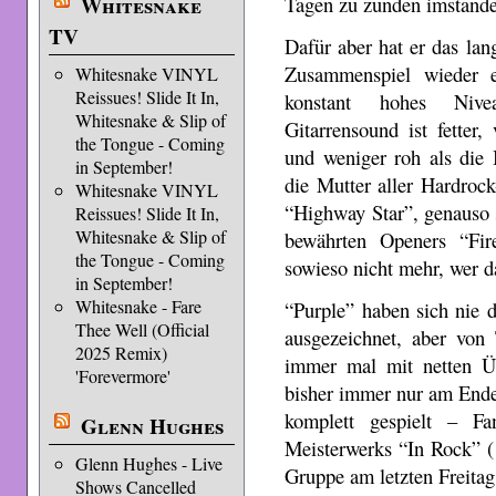
Whitesnake
Tagen zu zünden imstande
TV
Dafür aber hat er das lan
Zusammenspiel wieder e
Whitesnake VINYL
Reissues! Slide It In,
konstant hohes Nive
Whitesnake & Slip of
Gitarrensound ist fetter, 
the Tongue - Coming
und weniger roh als die 
in September!
die Mutter aller Hardrock
Whitesnake VINYL
“Highway Star”, genauso 
Reissues! Slide It In,
Whitesnake & Slip of
bewährten Openers “Fir
the Tongue - Coming
sowieso nicht mehr, wer d
in September!
Whitesnake - Fare
“Purple” haben sich nie d
Thee Well (Official
ausgezeichnet, aber von
2025 Remix)
immer mal mit netten Üb
'Forevermore'
bisher immer nur am Ende
komplett gespielt – Fa
Glenn Hughes
Meisterwerks “In Rock” (
Glenn Hughes - Live
Gruppe am letzten Freitag
Shows Cancelled