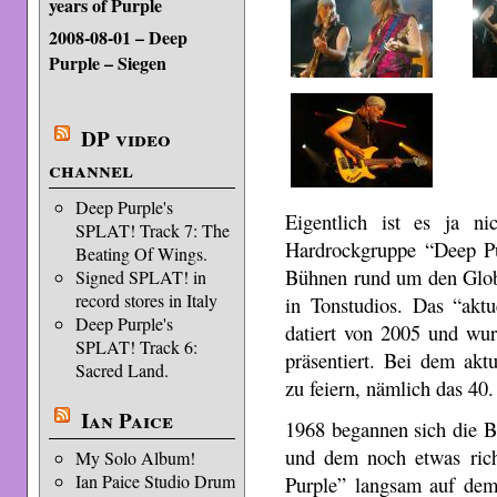
years of Purple
2008-08-01 – Deep
Purple – Siegen
DP video
channel
Deep Purple's
Eigentlich ist es ja ni
SPLAT! Track 7: The
Hardrockgruppe “Deep Pu
Beating Of Wings.
Bühnen rund um den Globus
Signed SPLAT! in
record stores in Italy
in Tonstudios. Das “akt
Deep Purple's
datiert von 2005 und wu
SPLAT! Track 6:
präsentiert. Bei dem akt
Sacred Land.
zu feiern, nämlich das 40
Ian Paice
1968 begannen sich die B
und dem noch etwas ric
My Solo Album!
Ian Paice Studio Drum
Purple” langsam auf dem 