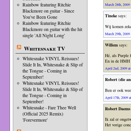
Rainbow featuring Ritchie
March 28th, 2009 
Blackmore on guitar - Since
Tineke
says:
You've Been Gone
Rainbow featuring Ritchie
Wij komen zeke
Blackmore on guitar with the hit
March 29th, 2009 
single 'All Night Long'
Willem
says:
Whitesnake TV
Hé, als Purple f
Whitesnake VINYL Reissues!
En in de HMH kl
Slide It In, Whitesnake & Slip of
April 2nd, 2009 at
the Tongue - Coming in
September!
Robert (die an
Whitesnake VINYL Reissues!
Slide It In, Whitesnake & Slip of
Ben er ook weer
the Tongue - Coming in
April 17th, 2009 a
September!
Whitesnake - Fare Thee Well
Robert Daems
(Official 2025 Remix)
Ik zal er ongetw
'Forevermore'
Het vorige conc