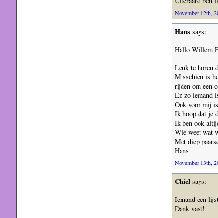
Uiteraard ben i
November 12th, 20
Hans
says:
Hallo Willem E.
Leuk te horen d
Misschien is he
rijden om een c
En zo iemand is
Ook voor mij is
Ik hoop dat je 
Ik ben ook alt
Wie weet wat w
Met diep paarse
Hans
November 13th, 20
Chiel
says:
Iemand een lijs
Dank vast!