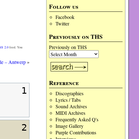
Follow us
Facebook
Twitter
Previously on THS
Previously on THS
SS 2.0
feed. You
le – Antwerp
»
Reference
1
Discographies
Lyrics / Tabs
Sound Archives
MIDI Archives
Frequently Asked Q's
2
Image Gallery
Purple Contributions
Interviews