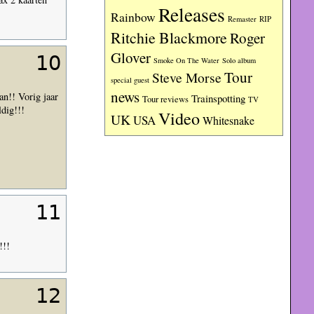
Releases
Rainbow
RIP
Remaster
Ritchie Blackmore
Roger
Glover
10
Smoke On The Water
Solo album
Tour
Steve Morse
special guest
news
n!! Vorig jaar
Trainspotting
Tour reviews
TV
dig!!!
Video
UK
USA
Whitesnake
11
!!!
12