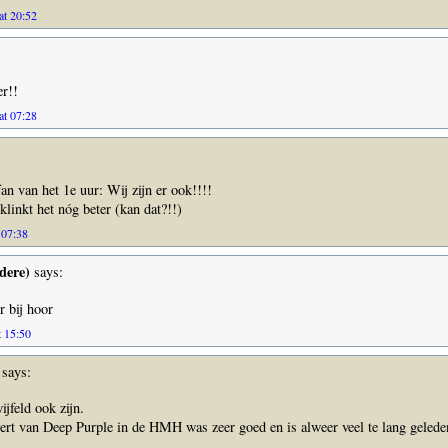
at 20:52
r!!
at 07:28
an van het 1e uur: Wij zijn er ook!!!!
inkt het nóg beter (kan dat?!!)
 07:38
dere)
says:
 bij hoor
t 15:50
says:
ijfeld ook zijn.
ert van Deep Purple in de HMH was zeer goed en is alweer veel te lang gelede