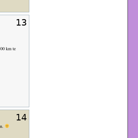
13
500 km te
14
en.