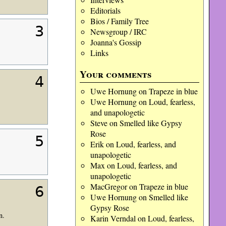
Editorials
Bios / Family Tree
3
Newsgroup / IRC
Joanna's Gossip
Links
Your comments
4
Uwe Hornung
on
Trapeze in blue
Uwe Hornung
on
Loud, fearless,
and unapologetic
Steve
on
Smelled like Gypsy
Rose
5
Erik
on
Loud, fearless, and
unapologetic
Max
on
Loud, fearless, and
unapologetic
MacGregor
on
Trapeze in blue
6
Uwe Hornung
on
Smelled like
Gypsy Rose
n.
Karin Verndal
on
Loud, fearless,