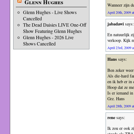
Glenn Hughes
Wanneer zijn de
Glenn Hughes - Live Shows
April 20th, 2009 a
Cancelled
jabadawi
says:
The Dead Daisies LIVE One-Off
Show Featuring Glenn Hughes
En natuurlijk z
Glenn Hughes - 2026 Live
verkoop. Kijk 
Shows Cancelled
April 23rd, 2009 a
Hans
says:
Ben zeker weer 
Als die-hard f
en ik heb er in 
Hoop dat ze met
Is er iemand i
Grz. Hans
April 28th, 2009 a
rene
says:
Ik zou er ook z
steeds als TBA,