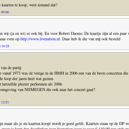
 kaarten te koop, weet iemand dat?
t 09:06
ijn wij (ja en wi) er ook bij. En voor Robert Daems; De kaartje zijn al een paar
maar even op
http://www.livenation.nl
. Daar heb ik die van mij ook besteld
t 16:28
van de partij.
an vanaf 1973 was de vorige in de HMH in 2006 een van de beste concerten di
de loop der jaren heel wat gezien.
 hetzelfde plezier performen als 2006.
n omgeving van NIJMEGEN die ook naar het concert gaat?
t 12:51
ijn maar als je nu kaarten koopt wordt je goed getilt. Kaarten staan op de DP w
 maar je kunt dan doorlinken naar livenation waar je voor € 110,00 per stuk m