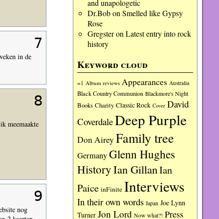
and unapologetic
Dr.Bob
on
Smelled like Gypsy
Rose
Gregster
on
Latest entry into rock
7
history
 weken in de
Keyword cloud
Appearances
=1
Album reviews
Australia
Black Country Communion
Blackmore's Night
8
David
Charity
Classic Rock
Books
Cover
Deep Purple
Coverdale
e ik meemaakte
Family tree
Don Airey
Glenn Hughes
Germany
History
Ian Gillan
Ian
Interviews
Paice
inFinite
9
In their own words
Joe Lynn
Japan
ebsite nog
Jon Lord
Press
Turner
Now what?!
ax 2 kaarten