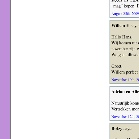
“mag” kopen. I
August 25th, 2009
Willem E
says
Hallo Hans,
Wij komen uit 
november zijn 
We gaan dinsda
Groet,
Willem perfect 
November 10th, 20
Adrian en Alie
Natuurlijk kom
Vertrekken mor
November 12th, 20
Botzy
says: