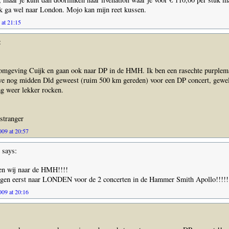
k ga wel naar London. Mojo kan mijn reet kussen.
 at 21:15
:
omgeving Cuijk en gaan ook naar DP in de HMH. Ik ben een rasechte purplema
we nog midden Dld geweest (ruim 500 km gereden) voor een DP concert, gewel
g weer lekker rocken.
stranger
09 at 20:57
says:
en wij naar de HMH!!!!
gen eerst naar LONDEN voor de 2 concerten in de Hammer Smith Apollo!!!!!
09 at 20:16