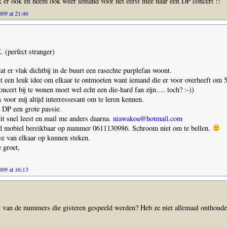
k er ook en neem ook weer iemand voor het eerst mee naar een DP concert !!
09 at 21:46
 (perfect stranger)
at er vlak dichtbij in de buurt een rasechte purplefan woont.
t een leuk idee om elkaar te ontmoeten want iemand die er voor overheeft om 
oncert bij te wonen moet wel echt een die-hard fan zijn…. toch? :-))
 voor mij altijd interressesant om te leren kennen.
 DP een grote passie.
dit snel leest en mail me anders daarna.
niawakoa@hotmail.com
ijd mobiel bereikbaar op nummer 0611130986. Schroom niet om te bellen.
e van elkaar op kunnen steken.
 groet,
09 at 16:13
t van de nummers die gisteren gespeeld werden? Heb ze niet allemaal onthoud