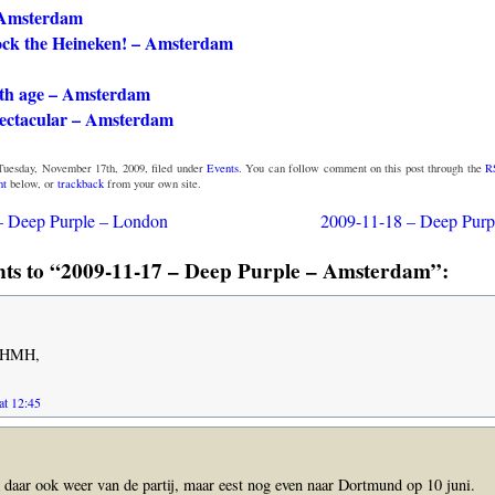
 Amsterdam
ock the Heineken! – Amsterdam
ith age – Amsterdam
pectacular – Amsterdam
Tuesday, November 17th, 2009, filed under
Events
. You can follow comment on this post through the
R
nt
below, or
trackback
from your own site.
– Deep Purple – London
2009-11-18 – Deep Purp
s to “2009-11-17 – Deep Purple – Amsterdam”:
n HMH,
at 12:45
k daar ook weer van de partij, maar eest nog even naar Dortmund op 10 juni.