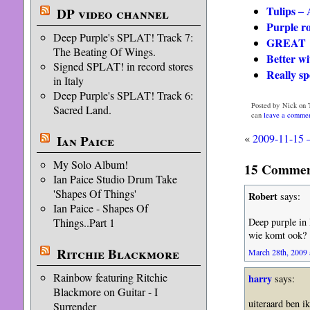
Tulips –
DP video channel
Purple r
Deep Purple's SPLAT! Track 7:
GREAT
The Beating Of Wings.
Better w
Signed SPLAT! in record stores
Really s
in Italy
Deep Purple's SPLAT! Track 6:
Posted by Nick on 
Sacred Land.
can
leave a comme
«
2009-11-15 
Ian Paice
My Solo Album!
15 Comment
Ian Paice Studio Drum Take
'Shapes Of Things'
Robert
says:
Ian Paice - Shapes Of
Deep purple i
Things..Part 1
wie komt ook?
Ritchie Blackmore
March 28th, 2009 
Rainbow featuring Ritchie
harry
says:
Blackmore on Guitar - I
uiteraard ben i
Surrender